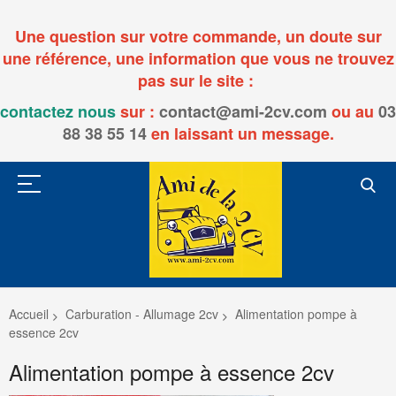
Une question sur votre commande, un doute sur
une référence, une information que vous ne trouvez
pas sur le site :
contactez nous
sur :
contact@ami-2cv.com
ou
au
03
88 38 55 14
en laissant un message.
Accueil
Carburation - Allumage 2cv
Alimentation pompe à
essence 2cv
Alimentation pompe à essence 2cv