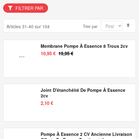
FILTRER PAR
Par
Articles
31
-
40
sur
104
Trier par
ord
déc
Membrane Pompe À Essence 8 Trous 2cv
10,95 €
19,95 €
Joint D'étanchéité De Pompe À Essence
2cv
2,10 €
Pompe À Essence 2 CV Ancienne Livraison