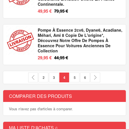
Continentale.
49,95 €
79,95 €
Pompe À Essence 2cv6, Dyane6, Acadiane,
Méhari, Ami 8 Copie De L'origine*,
Découvrez Notre Offre De Pompes À
Essence Pour Voitures Anciennes De
Collection
29,95 €
44,95 €
Page
Page
Précédent
Page
Page
Vous lisez actuellement la page
Page
Page
Page
Suivant
2
3
4
5
6
COMPARER DES PRODUITS
Vous n'avez pas d'articles à comparer.
MA LISTE D'ACHATS