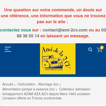
Une question sur votre commande, un doute sur
une référence, une information que vous ne trouvez
pas sur le site :
contactez nous
sur :
contact@ami-2cv.com
ou
au
03
88 38 55 14
en laissant un message.
0
Accueil
Carburation - Allumage 2cv
Alimentation pompe à essence 2cv
Collecteur admission
échappement AZAM AZA AZU depuis Mars 1963 occasion
Livraison offerte en France continentale