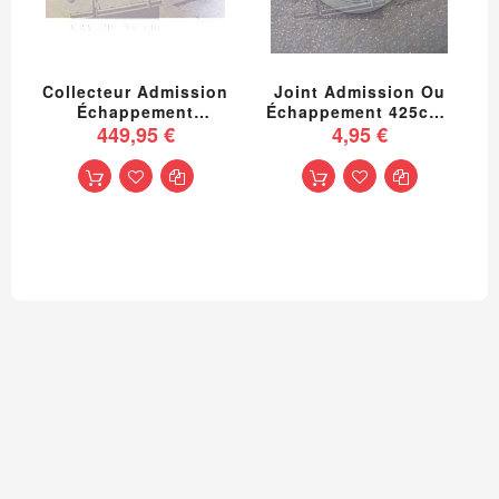
Collecteur Admission
Joint Admission Ou
Échappement
Échappement 425cm3
Reconditionné 2cv
449,95 €
2è Modèle
4,95 €
AZA ET AZAM
Échappement Ami 6
Livraison Offerte En
France Continentale