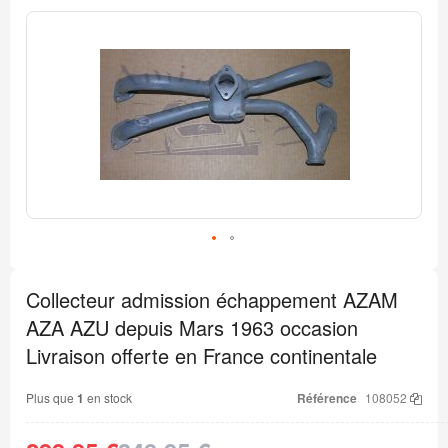
Passer
à
la
fin
de
la
galerie
d’images
Passer
au
Collecteur admission échappement AZAM
début
de
AZA AZU depuis Mars 1963 occasion
la
Galerie
Livraison offerte en France continentale
d’images
Plus que
1
en stock
Référence
108052