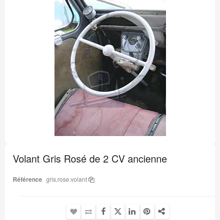
la
fin
de
la
galerie
d’images
Passer
au
Volant Gris Rosé de 2 CV ancienne
début
de
la
Référence
gris.rose.volant
Galerie
d’images