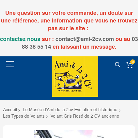
Une question sur votre commande, un doute sur
une référence, une information que vous ne trouvez
pas sur le site :
contactez nous
sur :
contact@ami-2cv.com
ou
au
03
88 38 55 14
en laissant un message.
0
Accueil
Le Musée d'Ami de la 2cv Evolution et historique
Les Types de Volants
Volant Gris Rosé de 2 CV ancienne
Passer
à