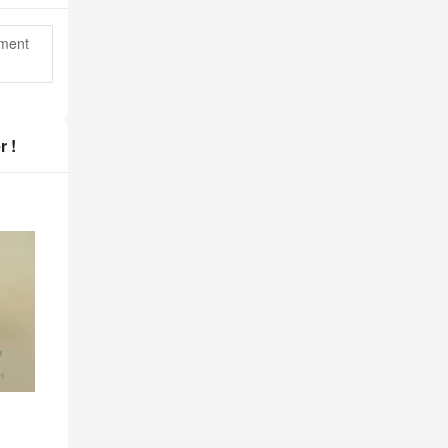
ement
r !