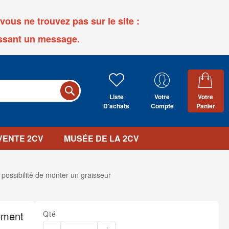
ous ne trouvez pas sur le site :
ssant un message.
Liste
Votre
Votre
D'achats
Compte
Panier
 VENTE 2CV
MUSÉE DE LA 2CV
ssibilité de monter un graisseur
ement
Qté