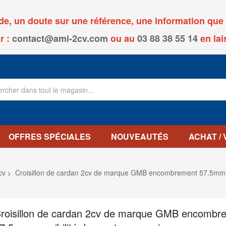
, un doute sur une référence, une information que v
r :
contact@ami-2cv.com
ou
au
03 88 38 55 14
en lai
OFFRES SPÉCIALES
NOUVEAUTÉS
ACHAT /
cv
Croisillon de cardan 2cv de marque GMB encombrement 57.5mm po
roisillon de cardan 2cv de marque GMB encombr