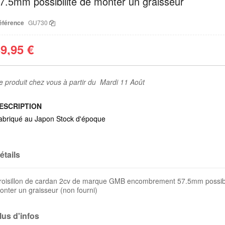
7.5mm possibilité de monter un graisseur
éférence
GU730
9,95 €
e produit chez vous à partir du Mardi 11 Août
ESCRIPTION
abriqué au Japon Stock d'époque
étails
roisillon de cardan 2cv de marque GMB encombrement 57.5mm possibi
onter un graisseur (non fourni)
lus d'infos