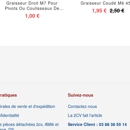
Graisseur Droit M7 Pour
Graisseur Coudé M6 4
Pivots Ou Coulisseaux De
1,95 €
2,50 €
Cardans 2cv Méhari Ami 6 Ami
1,00 €
8 Dyane Acadiane
ratiques
Suivez-nous
rales de vente et d'expédition
Contactez-nous
identialité
La 2CV fait l'article
 pièces détachées 2cv, AMi6 et
Service Client : 03 88 38 55 14
iane, DS