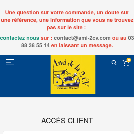
Une question sur votre commande, un doute sur
une référence, une information que vous ne trouvez
pas sur le site :
contactez nous
sur :
contact@ami-2cv.com
ou
au
03
88 38 55 14
en laissant un message.
0
ACCÈS CLIENT