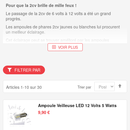
Pour que la 2cv brille de mille feux !
Le passage de la 2cv de 6 volts à 12 volts a été un grand
progrès.
Les ampoules de phares 2cv jaunes ou blanches lui procurent
un meilleur éclairage.
Cet éclairage peut se trouver amélioré par les ampoules
Halogènes que nous vendons pour 2cv et Méhari.
VOIR PLUS
La signalisation de la 2cv et Méhari gagne également en
visibilité et en sécurité avec les ampoules 12 volts.
FILTRER PAR
Par
Articles
1
-
10
sur
30
Trier par
ord
déc
Ampoule Veilleuse LED 12 Volts 5 Watts
9,90 €