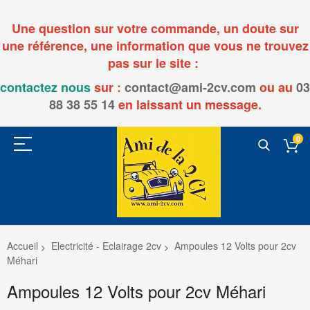
Une question sur votre commande, un doute sur
une référence, une information que vous ne trouvez
pas sur le site :
contactez nous
sur :
contact@ami-2cv.com
ou
au
03
88 38 55 14
en laissant un message.
0
Accueil
Electricité - Eclairage 2cv
Ampoules 12 Volts pour 2cv
Méhari
Ampoules 12 Volts pour 2cv Méhari