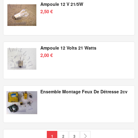
Ampoule 12 V 21/5W
2,50 €
Ampoule 12 Volts 21 Watts
2,00 €
Ensemble Montage Feux De Détresse 2cv
Page
Vous lisez actuellement la page
Page
Page
Page
Suivant
1
2
3