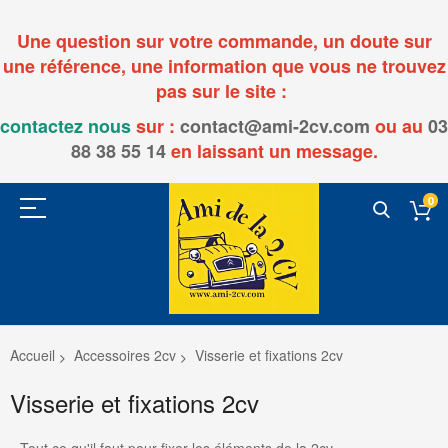
Une question sur votre commande, un doute sur
une référence, une information que vous ne trouvez
pas sur le site :
contactez nous
sur :
contact@ami-2cv.com
ou
au
03
88 38 55 14
en laissant un message.
0
Accueil
Accessoires 2cv
Visserie et fixations 2cv
Visserie et fixations 2cv
Tout ce qu'il faut pour fixer les éléments de la 2cv