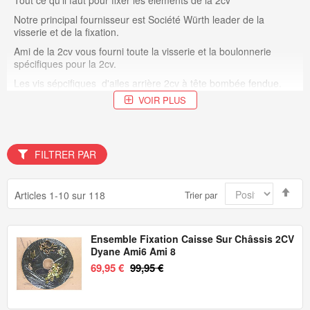
Notre principal fournisseur est Société
Würth
leader de la
visserie et de la fixation.
Ami de la 2cv vous fourni toute la visserie et la boulonnerie
spécifiques pour la 2cv.
Les vis sépcifiques d'ailes arrière 2cv à tête bombée fendue.
VOIR PLUS
Les boulons en m7 pour fixer la coque de la 2cv sur le châssis
de la 2cv avec les écrous clpis de châssis.
Les vis à tête cruciformes pour les pare-chocs de la 2cv.
Les vis à têtes rondes avec leur pas spécifique pour fixer
FILTRER PAR
l'entourage de calandre de la 2cv sur les capots 23 nervures de
la 2cv..
Par
Articles
1
-
10
sur
118
Trier par
Les vis spécifiques pour le tableau de bord de la 2cv.
ord
déc
Les rivets tubulaires pour la fixation des bavettes d'aile avant de
la 2cv.
Ensemble Fixation Caisse Sur Châssis 2CV
Dyane Ami6 Ami 8
69,95 €
99,95 €