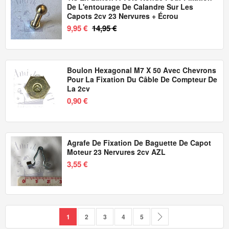
De L'entourage De Calandre Sur Les
Capots 2cv 23 Nervures + Écrou
9,95 €
14,95 €
Boulon Hexagonal M7 X 50 Avec Chevrons
Pour La Fixation Du Câble De Compteur De
La 2cv
0,90 €
Agrafe De Fixation De Baguette De Capot
Moteur 23 Nervures 2cv AZL
3,55 €
Page
Vous lisez actuellement la page
Page
Page
Page
Page
Page
Suivant
1
2
3
4
5