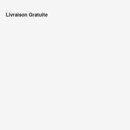
Livraison Gratuite
Ensemble de garnitures de sièges
Ensemble de garnit
avant dossiers…
séparés et ba
899,95 €
299,95