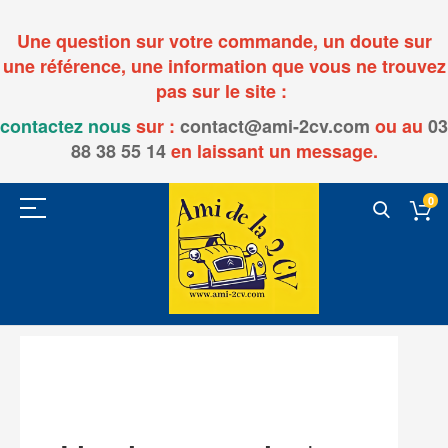
Une question sur votre commande, un doute sur
une référence, une information que vous ne trouvez
pas sur le site :
contactez nous
sur :
contact@ami-2cv.com
ou
au
03
88 38 55 14
en laissant un message.
0