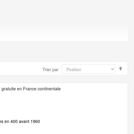
Par
Trier par
ordr
décr
 gratuite en France continentale
es en 400 avant 1960