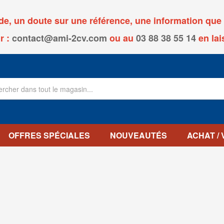
, un doute sur une référence, une information que v
r :
contact@ami-2cv.com
ou
au
03 88 38 55 14
en lai
OFFRES SPÉCIALES
NOUVEAUTÉS
ACHAT /