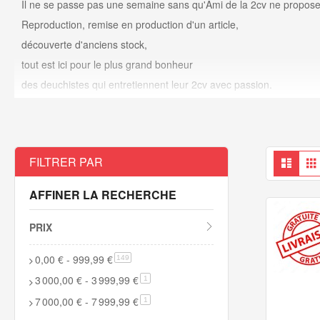
Il ne se passe pas une semaine sans qu'Ami de la 2cv ne propose 
Reproduction, remise en production d'un article,
découverte d'anciens stock,
tout est ici pour le plus grand bonheur
des deuchistes qui entretiennent leur 2cv avec passion.
Affi
Liste
FILTRER PAR
en
AFFINER LA RECHERCHE
PRIX
0,00 €
-
999,99 €
article
149
3 000,00 €
-
3 999,99 €
article
1
7 000,00 €
-
7 999,99 €
article
1