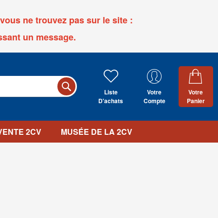
ous ne trouvez pas sur le site :
ssant un message.
Liste
Votre
Votre
D'achats
Compte
Panier
 VENTE 2CV
MUSÉE DE LA 2CV