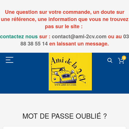
Une question sur votre commande, un doute sur
une référence, une information que vous ne trouvez
pas sur le site :
contactez nous
sur :
contact@ami-2cv.com
ou
au
03
88 38 55 14
en laissant un message.
0
MOT DE PASSE OUBLIÉ ?