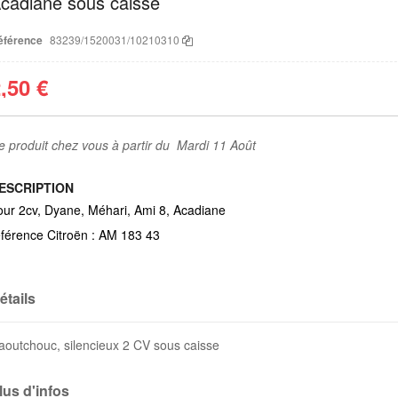
cadiane sous caisse
éférence
83239/1520031/10210310
,50 €
e produit chez vous à partir du Mardi 11 Août
ESCRIPTION
our 2cv, Dyane, Méhari, Ami 8, Acadiane
éférence Citroën : AM 183 43
étails
aoutchouc, silencieux 2 CV sous caisse
lus d'infos