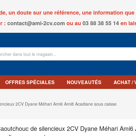
, un doute sur une référence, une information que v
r :
contact@ami-2cv.com
ou
au
03 88 38 55 14
en lai
OFFRES SPÉCIALES
NOUVEAUTÉS
ACHAT /
lencieux 2CV Dyane Méhari Ami6 Ami8 Acadiane sous caisse
aoutchouc de silencieux 2CV Dyane Méhari Ami6