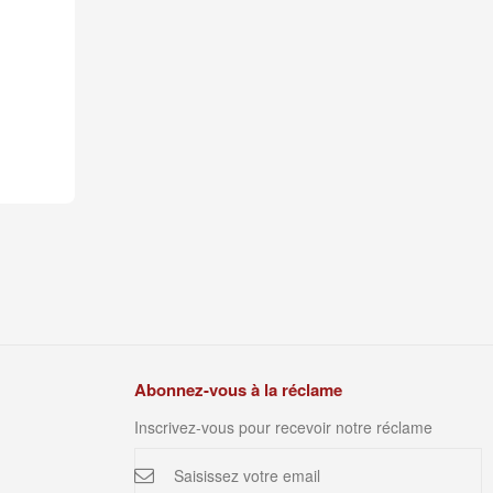
ère De Silent Bloc De Silencieux Sous Caisse 2CV Dyane Ami 
Support Haut Du Caoutchouc De Fixation Du S
Support
€
5,00 €
Abonnez-vous à la réclame
Inscrivez-vous pour recevoir notre réclame
Inscription
à