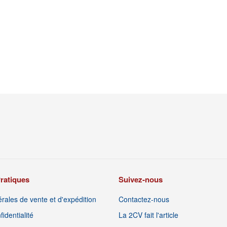
Bride De Caoutchouc De Silencieux Sous Caisse
Support Inférieur Arri
0,55 €
1,00 €
7,50 €
10,00 
ratiques
Suivez-nous
rales de vente et d'expédition
Contactez-nous
identialité
La 2CV fait l'article