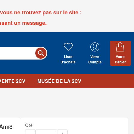
ous ne trouvez pas sur le site :
ssant un message.
Liste
Votre
Votre
D'achats
Compte
Panier
 VENTE 2CV
MUSÉE DE LA 2CV
 Ami8
Qté