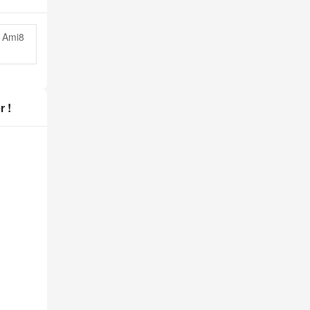
 Ami8
r !