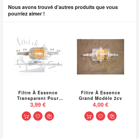
Nous avons trouvé d'autres produits que vous
pourriez aimer !
Filtre À Essence
Filtre À Essence
Transparent Pour
Grand Modèle 2cv
Durite En 6 Et En 8
3,99 €
4,00 €
Mm 2CV Méhari Dyane
Acadiane Ami Et
Autres Voitures
Anciennes De
Collection