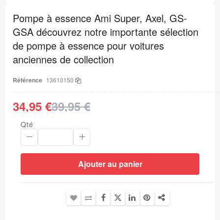
au
Pompe à essence Ami Super, Axel, GS-
début
de
GSA découvrez notre importante sélection
la
Galerie
de pompe à essence pour voitures
d’images
anciennes de collection
Référence
13610150
34,95 €
39,95 €
Qté
Ajouter au panier