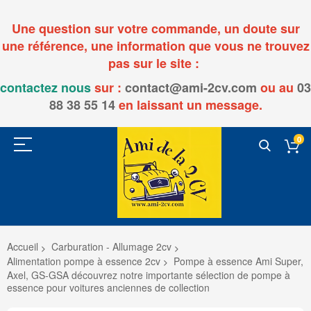
Une question sur votre commande, un doute sur
une référence, une information que vous ne trouvez
pas sur le site :
contactez nous
sur :
contact@ami-2cv.com
ou
au
03
88 38 55 14
en laissant un message.
0
Accueil
Carburation - Allumage 2cv
Alimentation pompe à essence 2cv
Pompe à essence Ami Super,
Axel, GS-GSA découvrez notre importante sélection de pompe à
essence pour voitures anciennes de collection