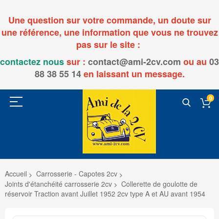
Une question sur votre commande, un doute sur
une référence, une information que vous ne trouvez
pas sur le site :
contactez nous
sur :
contact@ami-2cv.com
ou
au
03
88 38 55 14
en laissant un message.
0
Accueil
Carrosserie - Capotes 2cv
Joints d'étanchéité carrosserie 2cv
Collerette de goulotte de
réservoir Traction avant Juillet 1952 2cv type A et AU avant 1954