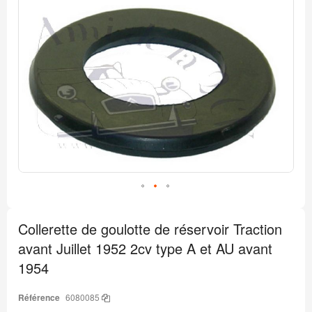
Passer
à
la
fin
de
la
galerie
d’images
Passer
au
Collerette de goulotte de réservoir Traction
début
de
avant Juillet 1952 2cv type A et AU avant
la
Galerie
1954
d’images
Référence
6080085