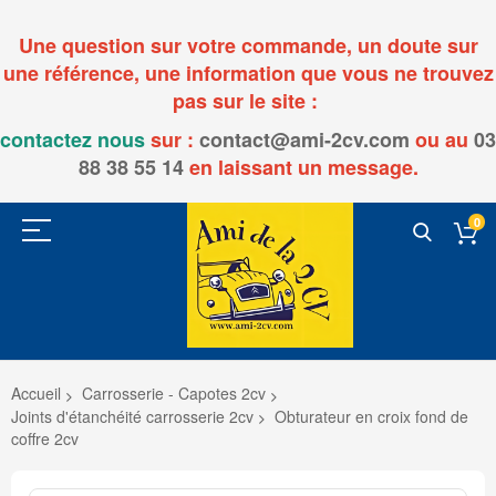
Une question sur votre commande, un doute sur
une référence, une information que vous ne trouvez
pas sur le site :
contactez nous
sur :
contact@ami-2cv.com
ou
au
03
88 38 55 14
en laissant un message.
0
Accueil
Carrosserie - Capotes 2cv
Joints d'étanchéité carrosserie 2cv
Obturateur en croix fond de
coffre 2cv