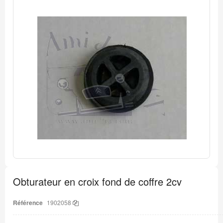
Passer
à
la
fin
de
la
galerie
d’images
Passer
au
Obturateur en croix fond de coffre 2cv
début
de
la
Référence
1902058
Galerie
d’images