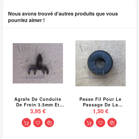
Nous avons trouvé d'autres produits que vous
pourriez aimer !
Agrafe De Conduite
Passe Fil Pour Le
De Frein 3.5mm Et
Passage De La
D'essence Qualité
3,95 €
Conduite D'essence
1,50 €
Supérieure 2cv
Dans Le Châssis 2cv
Méhari Dyane Ami 8
Méhari Dyane
Acadiane
Acadiane Ami 8 Ami 6