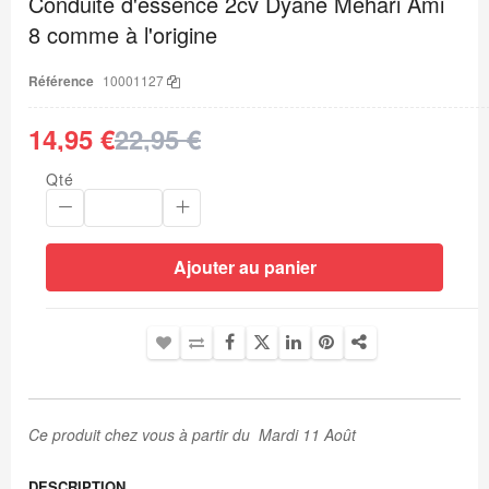
Conduite d'essence 2cv Dyane Méhari Ami
de
8 comme à l'origine
la
Galerie
d’images
Référence
10001127
14,95 €
22,95 €
Qté
Ajouter au panier
Ce produit chez vous à partir du Mardi 11 Août
DESCRIPTION