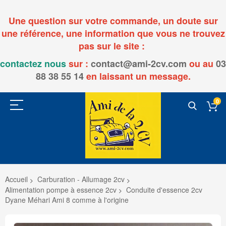
Une question sur votre commande, un doute sur
une référence, une information que vous ne trouvez
pas sur le site :
contactez nous
sur :
contact@ami-2cv.com
ou
au
03
88 38 55 14
en laissant un message.
0
Accueil
Carburation - Allumage 2cv
Alimentation pompe à essence 2cv
Conduite d'essence 2cv
Dyane Méhari Ami 8 comme à l'origine