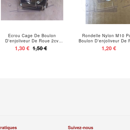
Ecrou Cage De Boulon
Rondelle Nylon M10 P
D'enjoliveur De Roue 2cv
Boulon D'enjoliveur De
Dyane Ami 8 Qualité
2cv
1,30 €
1,50 €
1,20 €
Supérieure
ratiques
Suivez-nous