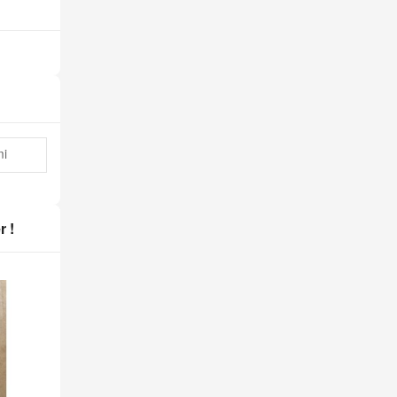
mi
r !