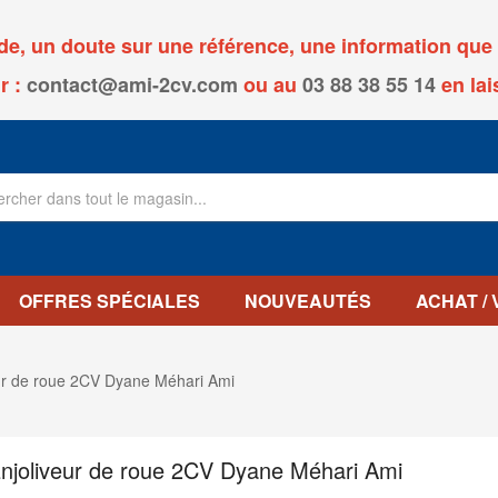
, un doute sur une référence, une information que v
r :
contact@ami-2cv.com
ou
au
03 88 38 55 14
en lai
OFFRES SPÉCIALES
NOUVEAUTÉS
ACHAT /
ur de roue 2CV Dyane Méhari Ami
njoliveur de roue 2CV Dyane Méhari Ami