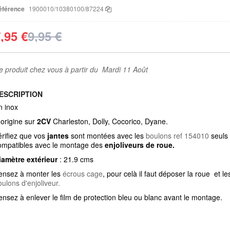
éférence
1900010/10380100/87224
,95 €
9,95 €
e produit chez vous à partir du Mardi 11 Août
ESCRIPTION
n inox
'origine sur
2CV
Charleston, Dolly, Cocorico, Dyane.
érifiez que vos
jantes
sont montées avec les
boulons ref 154010
seuls
ompatibles avec le montage des
enjoliveurs de roue.
iamètre extérieur
: 21.9 cms
ensez à monter les
écrous cage
, pour celà il faut déposer la roue et le
oulons d'enjoliveur.
ensez à enlever le film de protection bleu ou blanc avant le montage.