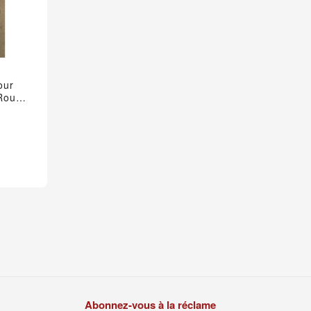
our
Boulon Enjoliveur De Roue
 Roue
2cv Dyane Ami 6 Ami 8
2,95 €
3,50 €
Abonnez-vous à la réclame