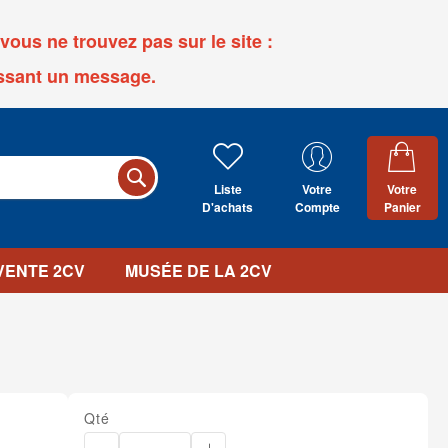
ous ne trouvez pas sur le site :
ssant un message.
Liste
Votre
Votre
D'achats
Compte
Panier
 VENTE 2CV
MUSÉE DE LA 2CV
Qté