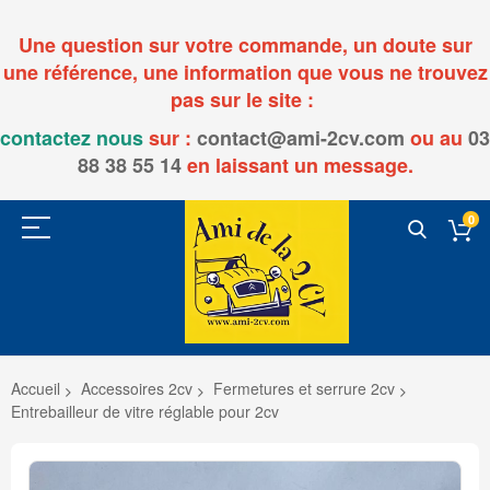
Une question sur votre commande, un doute sur
une référence, une information que vous ne trouvez
pas sur le site :
contactez nous
sur :
contact@ami-2cv.com
ou
au
03
88 38 55 14
en laissant un message.
0
Accueil
Accessoires 2cv
Fermetures et serrure 2cv
Entrebailleur de vitre réglable pour 2cv
Passer
à