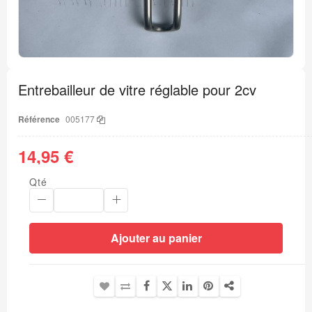
Passer
au
Entrebailleur de vitre réglable pour 2cv
début
de
la
Référence
005177
Galerie
d’images
14,95 €
Qté
Ajouter au panier