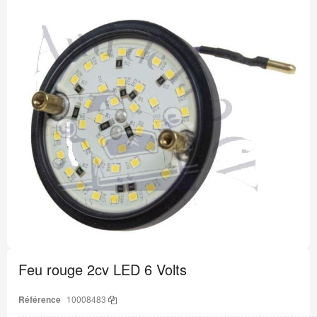
Passer
à
la
fin
de
la
galerie
d’images
Passer
au
Feu rouge 2cv LED 6 Volts
début
de
la
Référence
10008483
Galerie
d’images