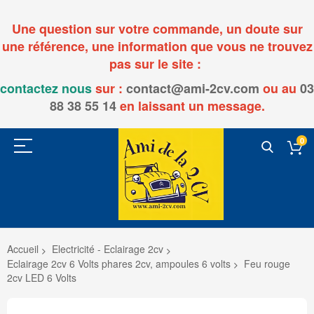
Une question sur votre commande, un doute sur
une référence, une information que vous ne trouvez
pas sur le site :
contactez nous
sur :
contact@ami-2cv.com
ou
au
03
88 38 55 14
en laissant un message.
0
Accueil
Electricité - Eclairage 2cv
Eclairage 2cv 6 Volts phares 2cv, ampoules 6 volts
Feu rouge
2cv LED 6 Volts