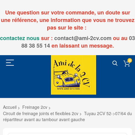
Une question sur votre commande, un doute sur
une référence, une information que vous ne trouvez
pas sur le site :
contactez nous
sur :
contact@ami-2cv.com
ou
au
03
88 38 55 14
en laissant un message.
0
Accueil
Freinage 2cv
Circuit de freinage joints et flexibles 2cv
Tuyau 2CV 52->07/64 du
répartiteur avant au tambour avant gauche