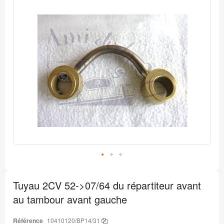
Passer
à
la
fin
de
la
galerie
d’images
Passer
au
Tuyau 2CV 52->07/64 du répartiteur avant
début
de
au tambour avant gauche
la
Galerie
d’images
Référence
10410120/BP14/31