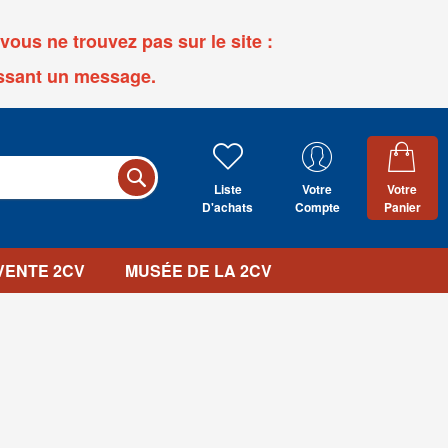
ous ne trouvez pas sur le site :
ssant un message.
Liste
Votre
Votre
D'achats
Compte
Panier
 VENTE 2CV
MUSÉE DE LA 2CV