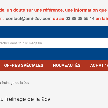
, un doute sur une référence, une information que v
r :
contact@ami-2cv.com
ou
au
03 88 38 55 14
en lai
OFFRES SPÉCIALES
NOUVEAUTÉS
ACHAT /
u freinage de la 2cv
au freinage de la 2cv