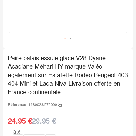
Passer
au
Paire balais essuie glace V28 Dyane
début
de
Acadiane Méhari HY marque Valéo
la
Galerie
également sur Estafette Rodéo Peugeot 403
d’images
404 Mini et Lada Niva Livraison offerte en
France continentale
Référence
1680028/576000
24,95 €
29,95 €
Qté