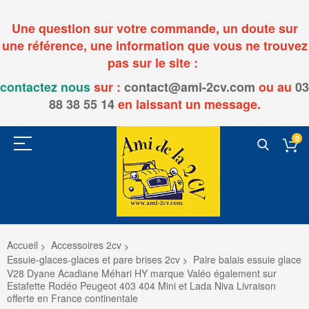
Une question sur votre commande, un doute sur
une référence, une information que vous ne trouvez
pas sur le site :
contactez nous
sur :
contact@ami-2cv.com
ou
au
03
88 38 55 14
en laissant un message.
0
Accueil
Accessoires 2cv
Essuie-glaces-glaces et pare brises 2cv
Paire balais essuie glace
V28 Dyane Acadiane Méhari HY marque Valéo également sur
Estafette Rodéo Peugeot 403 404 Mini et Lada Niva Livraison
offerte en France continentale