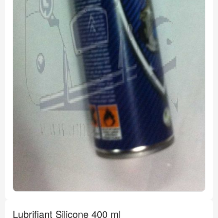
Passer
au
Lubrifiant Silicone 400 ml
début