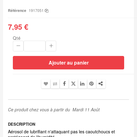
de
la
Référence
1917051
Galerie
d’images
7,95 €
Qté
Ajouter au panier
Ce produit chez vous à partir du Mardi 11 Août
DESCRIPTION
Aérosol de lubrifiant n'attaquant pas les caoutchoucs et
protégeant de l'humidité.