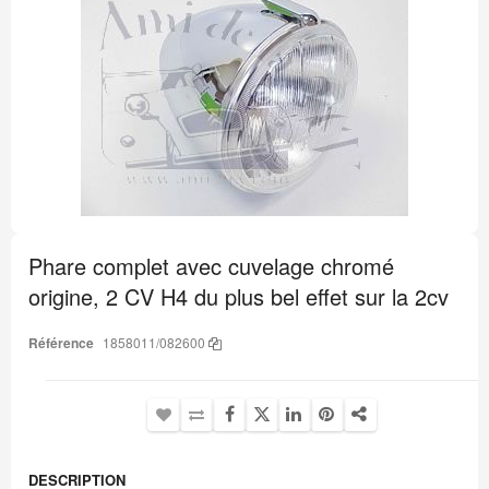
la
fin
de
la
galerie
d’images
Passer
au
Phare complet avec cuvelage chromé
début
de
origine, 2 CV H4 du plus bel effet sur la 2cv
la
Galerie
d’images
Référence
1858011/082600
DESCRIPTION