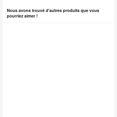
Nous avons trouvé d'autres produits que vous
pourriez aimer !
Ampoule 12V 4 W Veilleuse
Ampoule De Phar
0,95 €
8,50