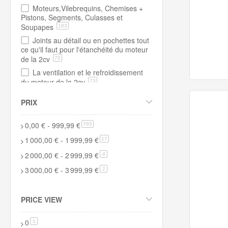
Moteurs,Vilebrequins, Chemises +
Pistons, Segments, Culasses et
Soupapes
183
Joints au détail ou en pochettes tout
ce qu'il faut pour l'étanchéité du moteur
de la 2cv
70
La ventilation et le refroidissement
du moteur de la 2cv
73
L'alimentation en air du moteur, les
PRIX
filtres à air et manchons entre
carburateurs et filtres
48
0,00 €
-
999,99 €
article
765
Chauffage : avoir chaud dans sa 2cv
insonoriser sa 2cv
63
1 000,00 €
-
1 999,99 €
article
17
Embrayage 2cv Méhari Ami8
72
2 000,00 €
-
2 999,99 €
article
4
Boîte de vitesse 2cv Méhari et
3 000,00 €
-
3 999,99 €
article
2
dérivés
142
Pièces moteur et autres spécifiques
Visa bicylindre
87
PRICE VIEW
0
article
1