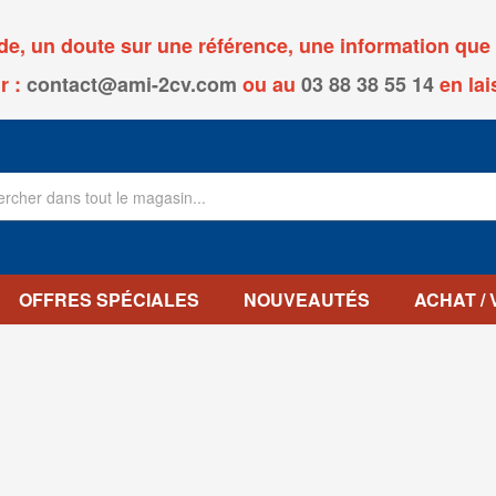
, un doute sur une référence, une information que v
r :
contact@ami-2cv.com
ou
au
03 88 38 55 14
en lai
OFFRES SPÉCIALES
NOUVEAUTÉS
ACHAT /