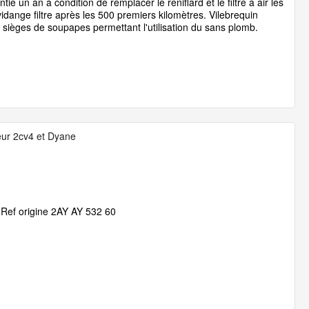
 un an à condition de remplacer le reniflard et le filtre à air les
vidange filtre après les 500 premiers kilomètres. Vilebrequin
, sièges de soupapes permettant l'utilisation du sans plomb.
teur 2cv4 et Dyane
 Ref origine 2AY AY 532 60