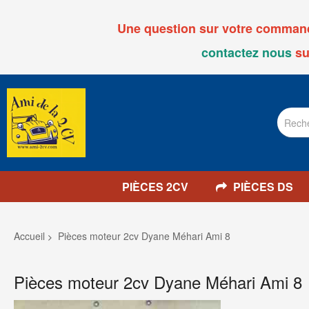
Une question sur votre commande
contactez nous
su
PIÈCES 2CV
PIÈCES DS
Accueil
Pièces moteur 2cv Dyane Méhari Ami 8
Pièces moteur 2cv Dyane Méhari Ami 8