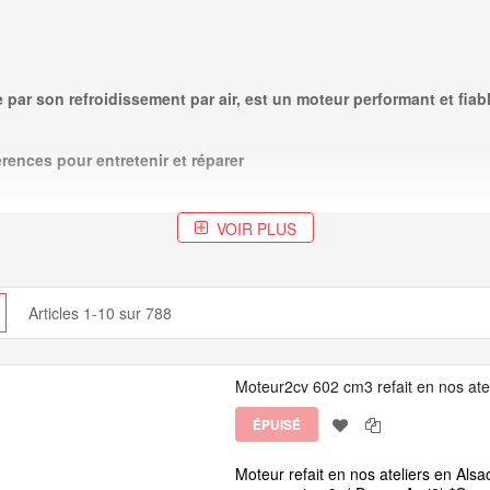
par son refroidissement par air, est un moteur performant et fiabl
ences pour entretenir et réparer
VOIR PLUS
cher
Grille
Articles
1
-
10
sur
788
e de votre
2cv
Moteur2cv 602 cm3 refait en nos ate
'une telle modification est permise par la législation
ÉPUISÉ
Moteur refait en nos ateliers en Alsa