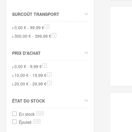
SURCOÛT TRANSPORT
0,00 €
-
99,99 €
article
2
300,00 €
-
399,99 €
article
1
PRIX D'ACHAT
0,00 €
-
9,99 €
article
2
10,00 €
-
19,99 €
article
2
20,00 €
-
29,99 €
article
1
ÉTAT DU STOCK
En stock
643
Épuisé
145