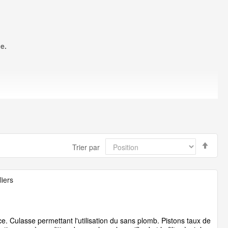
e.
Par
Trier par
ordr
décr
liers
ce. Culasse permettant l'utilisation du sans plomb. Pistons taux de