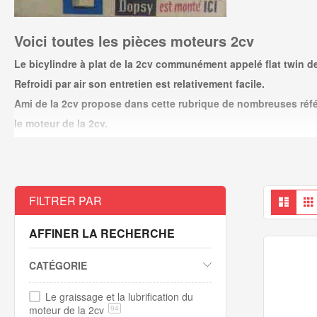
Voici toutes
les pièces moteurs 2cv
Le bicylindre à plat de la 2cv communément appelé flat twin de 
Refroidi par air son entretien est relativement facile.
Ami de la 2cv propose dans cette rubrique de nombreuses référ
le moteur de la 2cv.
Astuces moteur 2cv :
Comment monter un moteur Visa dans une 2cv ?
Evaluez l'état de votre moteur 2cv à l'état des bougies
Affi
Liste
FILTRER PAR
en
Le
moteur Visa
avec ses 652 cms permet d'augmenter la puissanc
AFFINER LA RECHERCHE
* *Vérifier auprès de votre assurance et des autorités compétentes qu
CATÉGORIE
Le graissage et la lubrification du
moteur de la 2cv
94