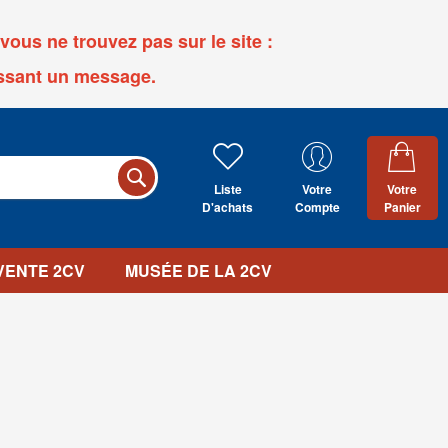
ous ne trouvez pas sur le site :
ssant un message.
Liste
Votre
Votre
D'achats
Compte
Panier
 VENTE 2CV
MUSÉE DE LA 2CV