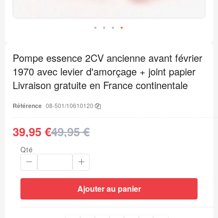
Passer
au
Pompe essence 2CV ancienne avant février
début
de
1970 avec levier d'amorçage + joint papier
la
Galerie
Livraison gratuite en France continentale
d’images
Référence
08-501/10610120
39,95 €
49,95 €
Qté
Ajouter au panier