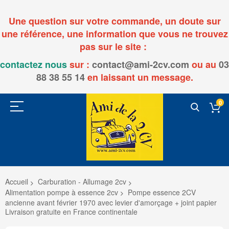
Une question sur votre commande, un doute sur
une référence, une information que vous ne trouvez
pas sur le site :
contactez nous
sur :
contact@ami-2cv.com
ou
au
03
88 38 55 14
en laissant un message.
0
Accueil
Carburation - Allumage 2cv
Alimentation pompe à essence 2cv
Pompe essence 2CV
ancienne avant février 1970 avec levier d'amorçage + joint papier
Livraison gratuite en France continentale