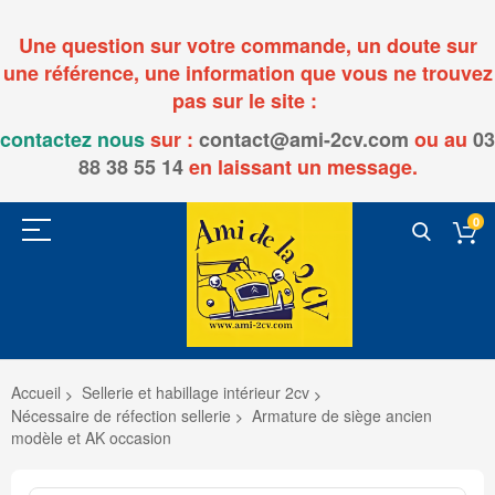
Une question sur votre commande, un doute sur
une référence, une information que vous ne trouvez
pas sur le site :
contactez nous
sur :
contact@ami-2cv.com
ou
au
03
88 38 55 14
en laissant un message.
0
Accueil
Sellerie et habillage intérieur 2cv
Nécessaire de réfection sellerie
Armature de siège ancien
modèle et AK occasion