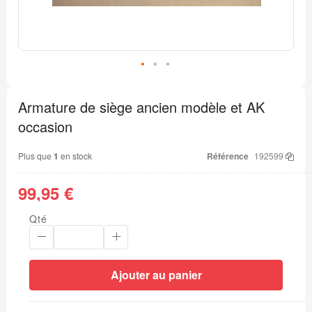
Passer
au
Armature de siège ancien modèle et AK
début
de
occasion
la
Galerie
d’images
Plus que
1
en stock
Référence
192599
99,95 €
Qté
Ajouter au panier