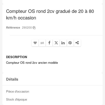
Passer
au
Compteur OS rond 2cv gradué de 20 à 80
début
de
km/h occasion
la
Galerie
d’images
Référence
290200
DESCRIPTION
Compteur OS rond 2cv ancien modèle
Détails
Pièce d'occasion
Stock d'époque