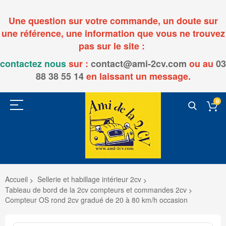
Une question sur votre commande, un doute sur
une référence, une information que vous ne trouvez
pas sur le site :
contactez nous
sur :
contact@ami-2cv.com
ou
au
03
88 38 55 14
en laissant un message.
0
Accueil
Sellerie et habillage intérieur 2cv
Tableau de bord de la 2cv compteurs et commandes 2cv
Compteur OS rond 2cv gradué de 20 à 80 km/h occasion