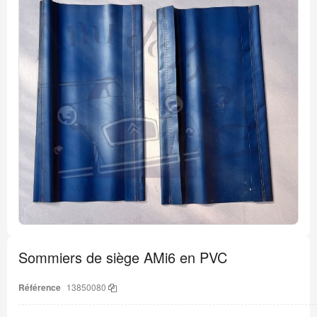
la
fin
de
la
galerie
d’images
Passer
au
Sommiers de siège AMi6 en PVC
début
de
la
Référence
13850080
Galerie
d’images