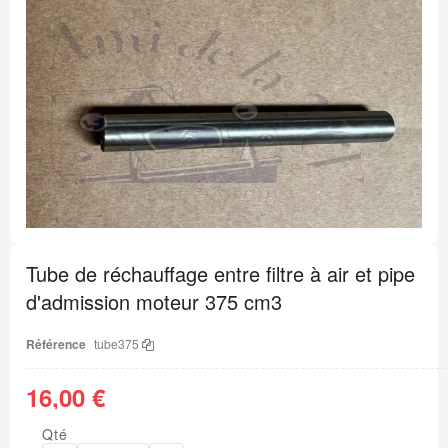
Passer
à
la
fin
de
la
galerie
d’images
Passer
au
Tube de réchauffage entre filtre à air et pipe
début
de
d'admission moteur 375 cm3
la
Galerie
d’images
Référence
tube375
16,00 €
Qté