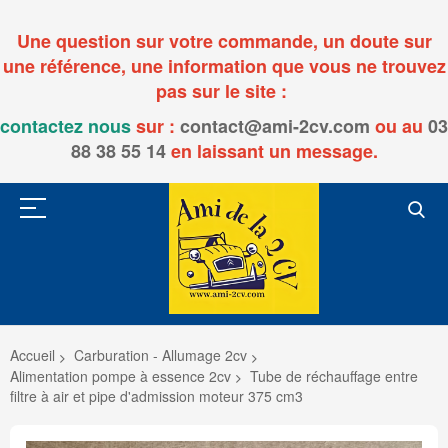
Une question sur votre commande, un doute sur
une référence, une information que vous ne trouvez
pas sur le site :
contactez nous
sur :
contact@ami-2cv.com
ou
au
03
88 38 55 14
en laissant un message.
Accueil
Carburation - Allumage 2cv
Alimentation pompe à essence 2cv
Tube de réchauffage entre
filtre à air et pipe d'admission moteur 375 cm3