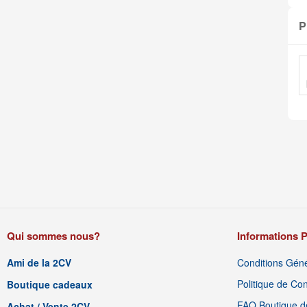
P
P
d'
Qui sommes nous?
Informations P
Ami de la 2CV
Conditions Géné
Politique de Conf
Boutique cadeaux
FAQ Boutique de
Achat / Vente 2CV