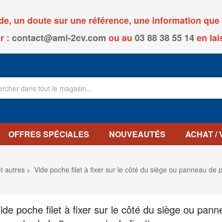
, un doute sur une référence, une information que v
r :
contact@ami-2cv.com
ou
au
03 88 38 55 14
en lai
OFFRES SPÉCIALES
NOUVEAUTÉS
ACHAT /
et autres
Vide poche filet à fixer sur le côté du siège ou panneau de p
ide poche filet à fixer sur le côté du siège ou pan