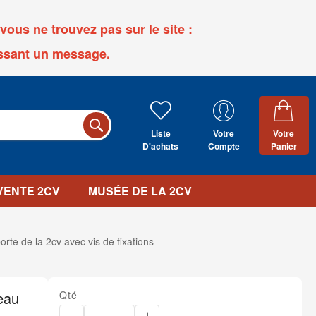
ous ne trouvez pas sur le site :
ssant un message.
Liste
Votre
Votre
D'achats
Compte
Panier
 VENTE 2CV
MUSÉE DE LA 2CV
orte de la 2cv avec vis de fixations
neau
Qté