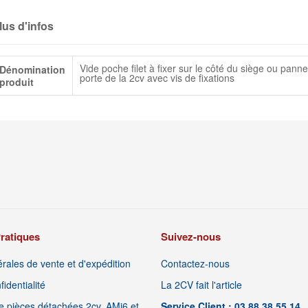
lus d'infos
lus
Vide poche filet à fixer sur le côté du siège ou pann
Dénomination
infos
porte de la 2cv avec vis de fixations
produit
ratiques
Suivez-nous
rales de vente et d'expédition
Contactez-nous
identialité
La 2CV fait l'article
 pièces détachées 2cv, AMi6 et
Service Client : 03 88 38 55 14