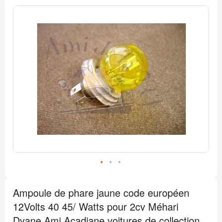
Passer
à
la
fin
de
la
galerie
d’images
Passer
au
Ampoule de phare jaune code européen
début
de
12Volts 40 45/ Watts pour 2cv Méhari
la
Galerie
Dyane Ami Acadiane voitures de collection