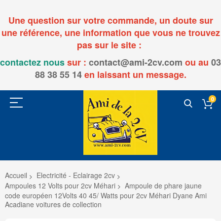
Une question sur votre commande, un doute sur
une référence, une information que vous ne trouvez
pas sur le site :
contactez nous
sur :
contact@ami-2cv.com
ou
au
03
88 38 55 14
en laissant un message.
0
Accueil
Electricité - Eclairage 2cv
Ampoules 12 Volts pour 2cv Méhari
Ampoule de phare jaune
code européen 12Volts 40 45/ Watts pour 2cv Méhari Dyane Ami
Acadiane voitures de collection