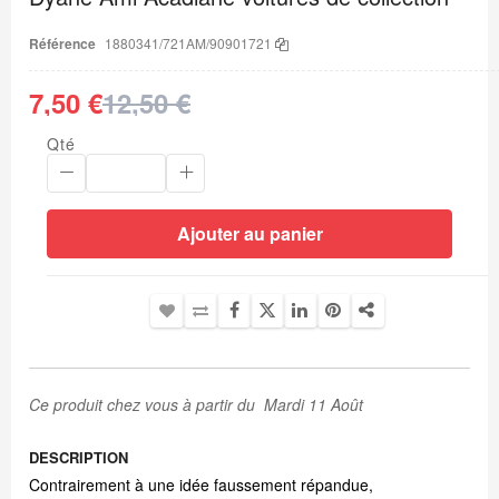
d’images
Référence
1880341/721AM/90901721
7,50 €
12,50 €
Qté
Ajouter au panier
Ce produit chez vous à partir du Mardi 11 Août
DESCRIPTION
Contrairement à une idée faussement répandue,