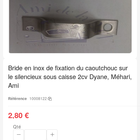
à
la
fin
de
la
galerie
d’images
Passer
au
Bride en inox de fixation du caoutchouc sur
début
de
le silencieux sous caisse 2cv Dyane, Méhari,
la
Galerie
Ami
d’images
Référence
10008122
2,80 €
Qté