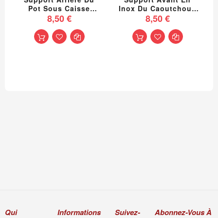
Pot Sous Caisse
Inox Du Caoutchouc
Partie Haute En Inox
8,50 €
De Silencieux Sous
8,50 €
2cv Dyane Ami 8
Caisse 2cv Dyane Ami
8
Qui
Informations
Suivez-
Abonnez-Vous À