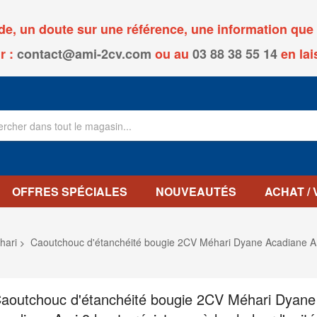
, un doute sur une référence, une information que v
r :
contact@ami-2cv.com
ou
au
03 88 38 55 14
en lai
OFFRES SPÉCIALES
NOUVEAUTÉS
ACHAT /
hari
Caoutchouc d'étanchéité bougie 2CV Méhari Dyane Acadiane Ami 
aoutchouc d'étanchéité bougie 2CV Méhari Dyane