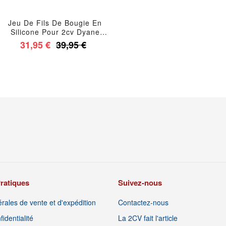
Jeu De Fils De Bougie En
Silicone Pour 2cv Dyane
Méhari Acadiane Avant 1983
31,95 €
39,95 €
Ami 6 Ami 8
ratiques
Suivez-nous
rales de vente et d'expédition
Contactez-nous
identialité
La 2CV fait l'article