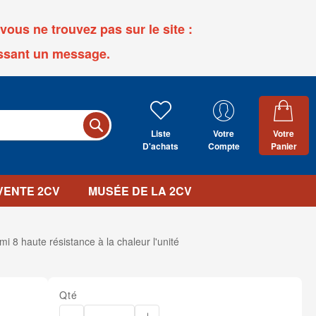
ous ne trouvez pas sur le site :
ssant un message.
Liste
Votre
Votre
D'achats
Compte
Panier
 VENTE 2CV
MUSÉE DE LA 2CV
8 haute résistance à la chaleur l'unité
Qté