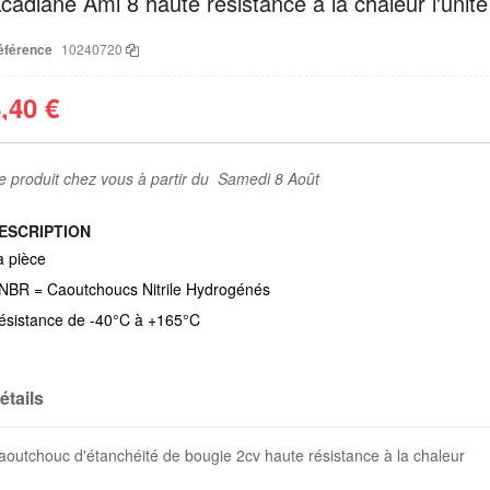
cadiane Ami 8 haute résistance à la chaleur l'unité
éférence
10240720
,40 €
e produit chez vous à partir du Samedi 8 Août
ESCRIPTION
a pièce
NBR = Caoutchoucs Nitrile Hydrogénés
ésistance de -40°C à +165°C
étails
aoutchouc d'étanchéité de bougie 2cv haute résistance à la chaleur