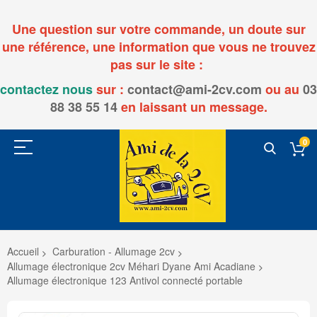
Une question sur votre commande, un doute sur
une référence, une information que vous ne trouvez
pas sur le site :
contactez nous
sur :
contact@ami-2cv.com
ou
au
03
88 38 55 14
en laissant un message.
0
Accueil
Carburation - Allumage 2cv
Allumage électronique 2cv Méhari Dyane Ami Acadiane
Allumage électronique 123 Antivol connecté portable