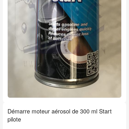
Passer
au
Démarre moteur aérosol de 300 ml Start
début
de
pilote
la
Galerie