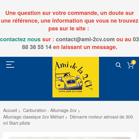
Une question sur votre commande, un doute sur
une référence, une information que vous ne trouvez
pas sur le site :
contactez nous
sur :
contact@ami-2cv.com
ou
au
03
88 38 55 14
en laissant un message.
0
Accueil
Carburation - Allumage 2cv
Allumage classique 2cv Méhari
Démarre moteur aérosol de 300
ml Start pilote