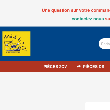
Une question sur votre commande
contactez nous
su
PIÈCES 2CV
PIÈCES DS