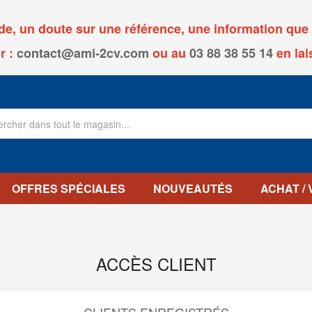
, un doute sur une référence, une information que v
r :
contact@ami-2cv.com
ou
au
03 88 38 55 14
en lai
OFFRES SPÉCIALES
NOUVEAUTÉS
ACHAT /
ACCÈS CLIENT
CLIENTS ENREGISTRÉS