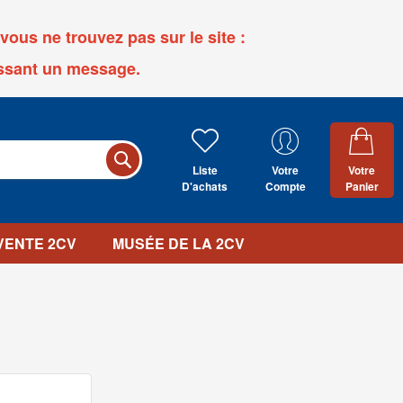
ous ne trouvez pas sur le site :
ssant un message.
Liste
Votre
Votre
D'achats
Compte
Panier
 VENTE 2CV
MUSÉE DE LA 2CV