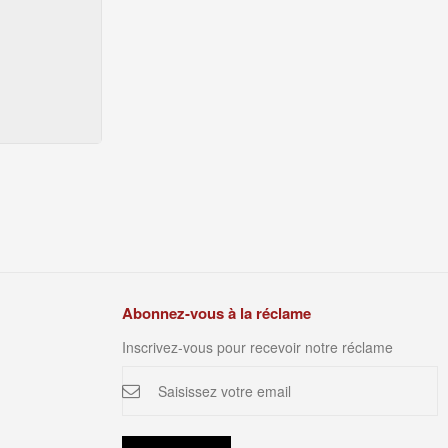
Abonnez-vous à la réclame
Inscrivez-vous pour recevoir notre réclame
Inscription
à
notre
newsletter
: