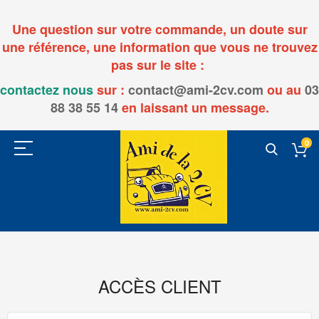
Une question sur votre commande, un doute sur
une référence, une information que vous ne trouvez
pas sur le site :
contactez nous
sur :
contact@ami-2cv.com
ou
au
03
88 38 55 14
en laissant un message.
0
ACCÈS CLIENT