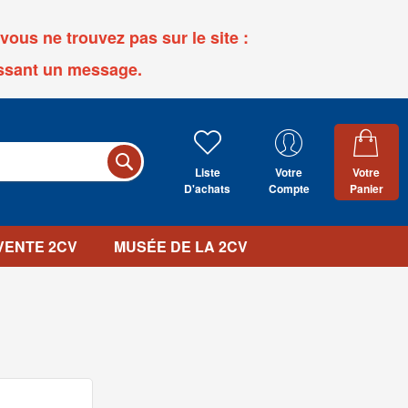
ous ne trouvez pas sur le site :
ssant un message.
Liste
Votre
Votre
D'achats
Compte
Panier
 VENTE 2CV
MUSÉE DE LA 2CV