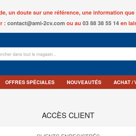
, un doute sur une référence, une information que v
r :
contact@ami-2cv.com
ou
au
03 88 38 55 14
en lai
OFFRES SPÉCIALES
NOUVEAUTÉS
ACHAT /
ACCÈS CLIENT
CLIENTS ENREGISTRÉS