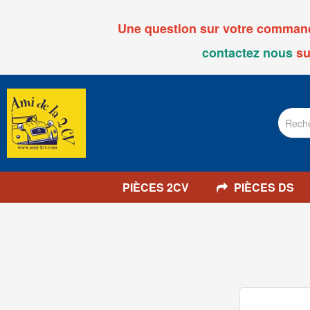
Une question sur votre commande
contactez nous
su
PIÈCES 2CV
PIÈCES DS