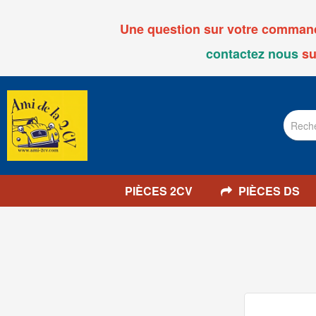
Une question sur votre commande
contactez nous
su
PIÈCES 2CV
PIÈCES DS