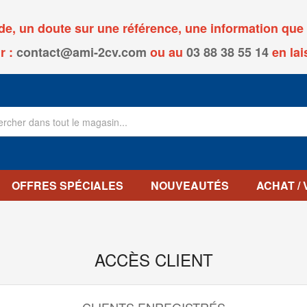
, un doute sur une référence, une information que v
r :
contact@ami-2cv.com
ou
au
03 88 38 55 14
en lai
OFFRES SPÉCIALES
NOUVEAUTÉS
ACHAT /
ACCÈS CLIENT
CLIENTS ENREGISTRÉS