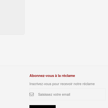
Abonnez-vous à la réclame
Inscrivez-vous pour recevoir notre réclame
Inscription
à
notre
newsletter
: