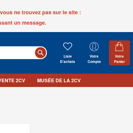
ous ne trouvez pas sur le site :
ssant un message.
Liste
Votre
Votre
D'achats
Compte
Panier
 VENTE 2CV
MUSÉE DE LA 2CV