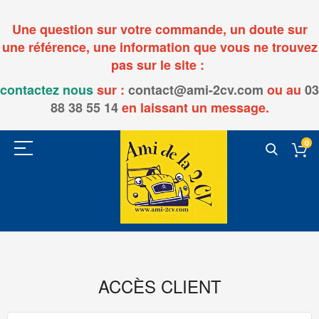
Une question sur votre commande, un doute sur
une référence, une information que vous ne trouvez
pas sur le site :
contactez nous
sur :
contact@ami-2cv.com
ou
au
03
88 38 55 14
en laissant un message.
0
ACCÈS CLIENT