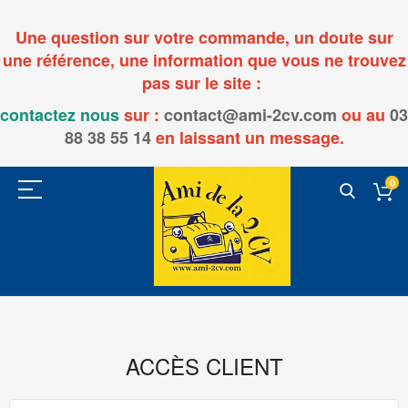
Une question sur votre commande, un doute sur
une référence, une information que vous ne trouvez
pas sur le site :
contactez nous
sur :
contact@ami-2cv.com
ou
au
03
88 38 55 14
en laissant un message.
0
ACCÈS CLIENT