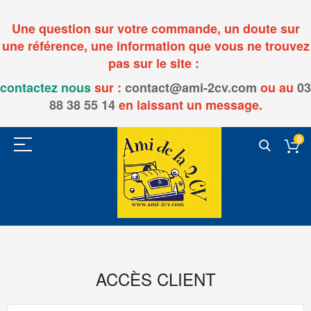
Une question sur votre commande, un doute sur
une référence, une information que vous ne trouvez
pas sur le site :
contactez nous
sur :
contact@ami-2cv.com
ou
au
03
88 38 55 14
en laissant un message.
0
ACCÈS CLIENT