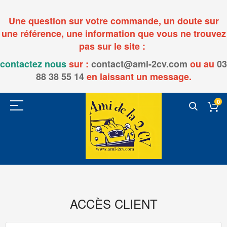
Une question sur votre commande, un doute sur
une référence, une information que vous ne trouvez
pas sur le site :
contactez nous
sur :
contact@ami-2cv.com
ou
au
03
88 38 55 14
en laissant un message.
0
ACCÈS CLIENT