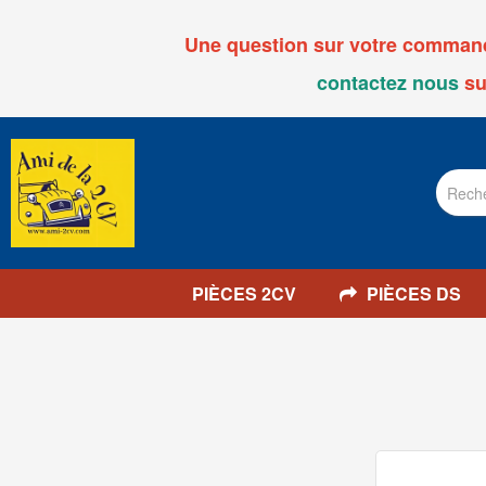
Une question sur votre commande
contactez nous
su
PIÈCES 2CV
PIÈCES DS