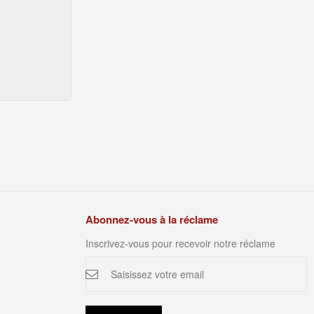
Abonnez-vous à la réclame
Inscrivez-vous pour recevoir notre réclame
Inscription
à
notre
newsletter
: