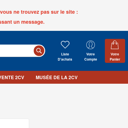
ous ne trouvez pas sur le site :
ssant un message.
Liste
Votre
Votre
D'achats
Compte
Panier
 VENTE 2CV
MUSÉE DE LA 2CV