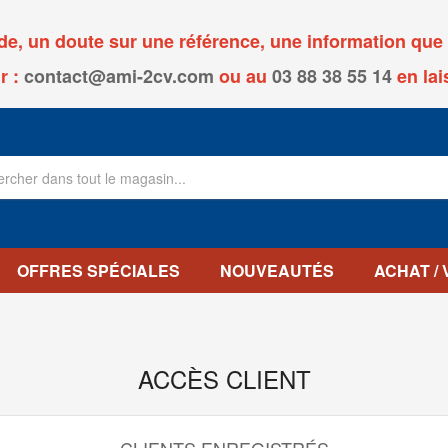
, un doute sur une référence, une information que v
r :
contact@ami-2cv.com
ou
au
03 88 38 55 14
en lai
OFFRES SPÉCIALES
NOUVEAUTÉS
ACHAT /
ACCÈS CLIENT
CLIENTS ENREGISTRÉS