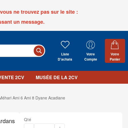
ous ne trouvez pas sur le site :
ssant un message.
Liste
Votre
Votre
D'achats
Compte
Panier
 VENTE 2CV
MUSÉE DE LA 2CV
v Méhari Ami 6 Ami 8 Dyane Acadiane
ardans
Qté