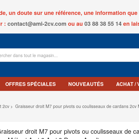
, un doute sur une référence, une information que v
r :
contact@ami-2cv.com
ou
au
03 88 38 55 14
en lai
OFFRES SPÉCIALES
NOUVEAUTÉS
ACHAT /
t 2cv
Graisseur droit M7 pour pivots ou coulisseaux de cardans 2c
raisseur droit M7 pour pivots ou coulisseaux de c