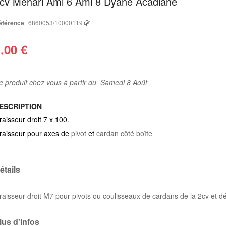
cv Méhari Ami 6 Ami 8 Dyane Acadiane
éférence
6860053/10000119
,00 €
e produit chez vous à partir du Samedi 8 Août
ESCRIPTION
raisseur droit 7 x 100.
raisseur pour axes de
pivot
et
cardan côté boîte
étails
raisseur droit M7 pour pivots ou coulisseaux de cardans de la 2cv et d
lus d'infos