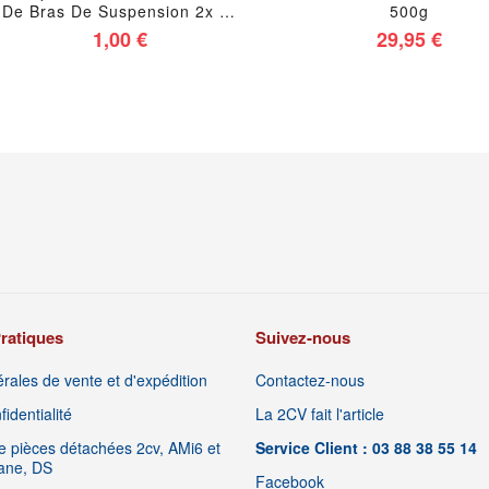
De Bras De Suspension 2x 25
500g
, Écrou De Coiffe De Rotule Et
1,00 €
29,95 €
Centreur De Freins 2cv
Méhari Dyane Acadiane Ami
ratiques
Suivez-nous
rales de vente et d'expédition
Contactez-nous
identialité
La 2CV fait l'article
 pièces détachées 2cv, AMi6 et
Service Client : 03 88 38 55 14
iane, DS
Facebook