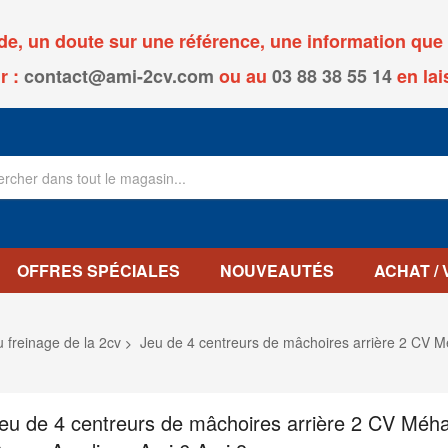
, un doute sur une référence, une information que v
r :
contact@ami-2cv.com
ou
au
03 88 38 55 14
en lai
OFFRES SPÉCIALES
NOUVEAUTÉS
ACHAT /
u freinage de la 2cv
Jeu de 4 centreurs de mâchoires arrière 2 CV 
eu de 4 centreurs de mâchoires arrière 2 CV Méha