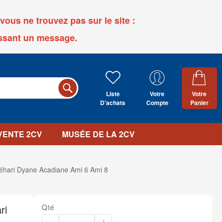
ous ne trouvez pas sur le site :
ssant un message.
Liste
Votre
Votre
D'achats
Compte
Panier
 VENTE 2CV
MUSÉE DE LA 2CV
Méhari Dyane Acadiane Ami 6 Ami 8
ri
Qté