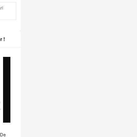
ri
r !
 De
Jeu De 4 Centreurs Guide RC