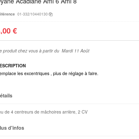
yane Acadiane Ami 6 Ami 8
éférence
01-332/10440130
,00 €
e produit chez vous à partir du Mardi 11 Août
ESCRIPTION
emplace les excentriques , plus de réglage à faire.
étails
eu de 4 centreurs de mâchoires arrière, 2 CV
lus d'infos