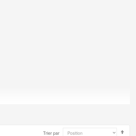
Par
Trier par
ordr