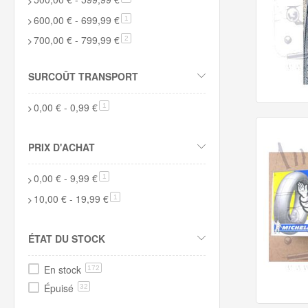
600,00 €
-
699,99 €
article
1
700,00 €
-
799,99 €
article
2
SURCOÛT TRANSPORT
0,00 €
-
0,99 €
article
1
PRIX D'ACHAT
0,00 €
-
9,99 €
article
1
10,00 €
-
19,99 €
article
1
ÉTAT DU STOCK
En stock
172
Épuisé
32