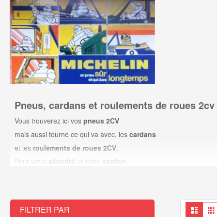
Pneus, cardans et roulements de roues 2cv 
Vous trouverez ici vos
pneus 2CV
mais aussi tourne ce qui va avec, les
cardans
et les
roulements de roues 2CV
.
Pour votre
sécurité
et votre
confort
,
Ami de la 2cv votre spécialiste en pièces détachées pour 2cv
vous propose des produits de très bonne facture et de qualité.
Affi
Liste
FILTRER PAR
en