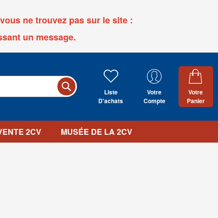
ous ne trouvez pas sur le site :
ssant un message.
Liste
Votre
Votre
D'achats
Compte
Panier
 VENTE 2CV
MUSÉE DE LA 2CV