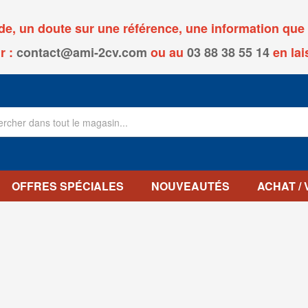
, un doute sur une référence, une information que v
r :
contact@ami-2cv.com
ou
au
03 88 38 55 14
en lai
OFFRES SPÉCIALES
NOUVEAUTÉS
ACHAT /