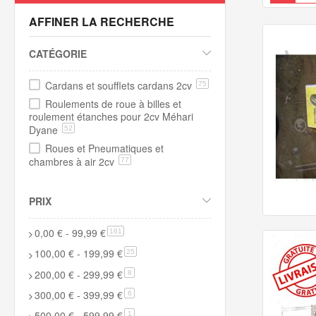
AFFINER LA RECHERCHE
CATÉGORIE
Cardans et soufflets cardans 2cv
75
Roulements de roue à billes et
roulement étanches pour 2cv Méhari
Dyane
52
Roues et Pneumatiques et
chambres à air 2cv
77
PRIX
0,00 €
-
99,99 €
article
161
100,00 €
-
199,99 €
article
25
200,00 €
-
299,99 €
article
8
300,00 €
-
399,99 €
article
6
500,00 €
-
599,99 €
article
1