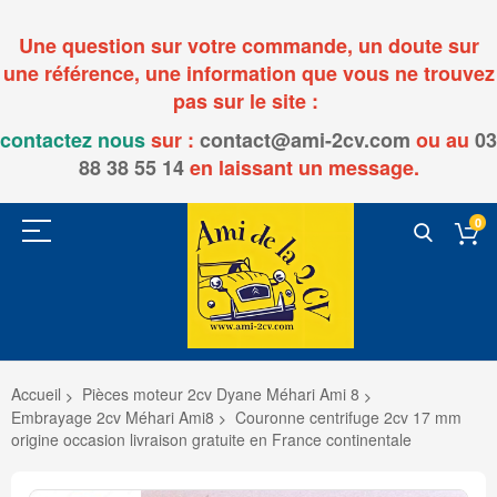
Une question sur votre commande, un doute sur
une référence, une information que vous ne trouvez
pas sur le site :
contactez nous
sur :
contact@ami-2cv.com
ou
au
03
88 38 55 14
en laissant un message.
0
Accueil
Pièces moteur 2cv Dyane Méhari Ami 8
Embrayage 2cv Méhari Ami8
Couronne centrifuge 2cv 17 mm
origine occasion livraison gratuite en France continentale