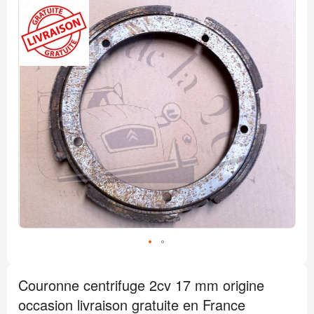
Passer
à
la
fin
de
la
galerie
d’images
Passer
au
Couronne centrifuge 2cv 17 mm origine
début
de
occasion livraison gratuite en France
la