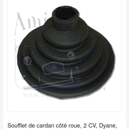
Passer
à
la
fin
de
la
galerie
d’images
Passer
au
Soufflet de cardan côté roue, 2 CV, Dyane,
début
de