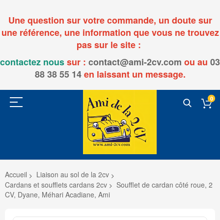
Une question sur votre commande, un doute sur
une référence, une information que vous ne trouvez
pas sur le site :
contactez nous
sur :
contact@ami-2cv.com
ou
au
03
88 38 55 14
en laissant un message.
0
Accueil
Liaison au sol de la 2cv
Cardans et soufflets cardans 2cv
Soufflet de cardan côté roue, 2
CV, Dyane, Méhari Acadiane, Ami