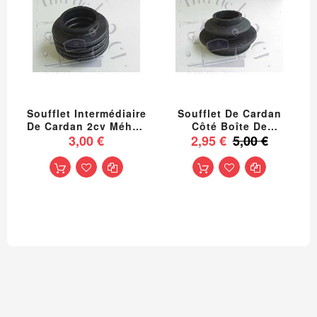
Soufflet Intermédiaire
Soufflet De Cardan
De Cardan 2cv Méhari
Côté Boîte De
Dyane Acadiane Ami
3,00 €
Vitesse, 2 CV Méhari
2,95 €
5,00 €
Montage De 1949 À
Dyane AMi 8
1990
Acadiane