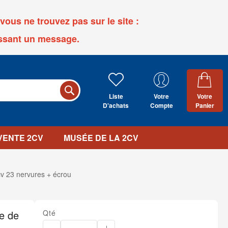
ous ne trouvez pas sur le site :
ssant un message.
Liste
Votre
Votre
D'achats
Compte
Panier
 VENTE 2CV
MUSÉE DE LA 2CV
2cv 23 nervures + écrou
ge de
Qté