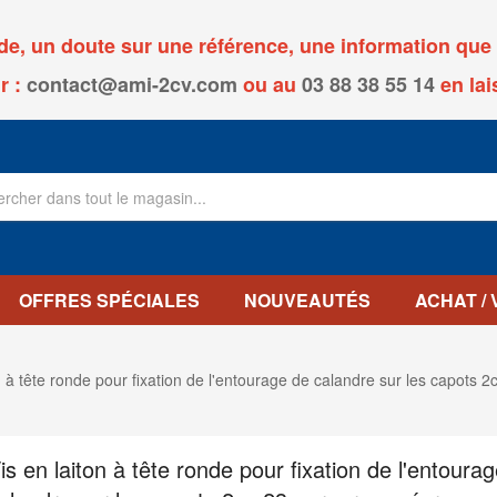
, un doute sur une référence, une information que v
r :
contact@ami-2cv.com
ou
au
03 88 38 55 14
en lai
OFFRES SPÉCIALES
NOUVEAUTÉS
ACHAT /
n à tête ronde pour fixation de l'entourage de calandre sur les capots 
is en laiton à tête ronde pour fixation de l'entoura