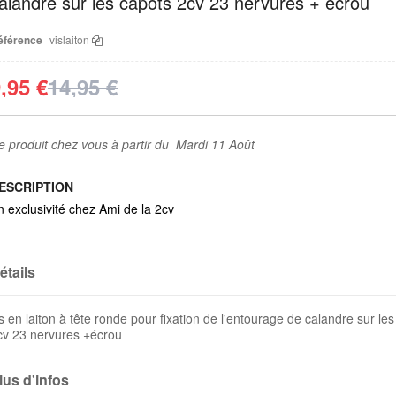
alandre sur les capots 2cv 23 nervures + écrou
éférence
vislaiton
,95 €
14,95 €
e produit chez vous à partir du Mardi 11 Août
ESCRIPTION
n exclusivité chez Ami de la 2cv
étails
is en laiton à tête ronde pour fixation de l'entourage de calandre sur le
cv 23 nervures +écrou
lus d'infos